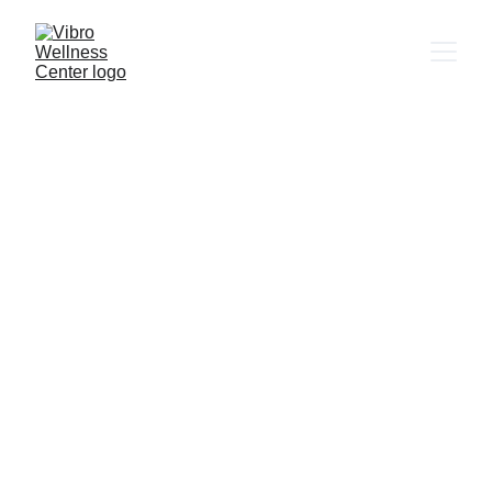
VibroDiabet
30 días para transformar tu relación
con la diabetes y recuperar tu equilibrio.