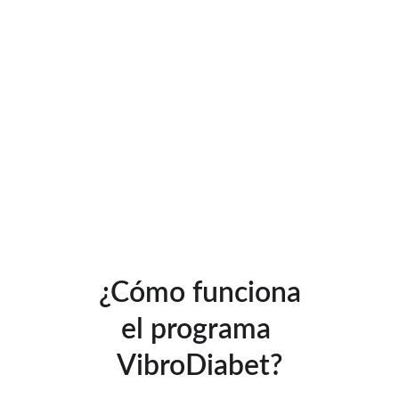
mente, cuerpo y emociones 
trabajan en armonía
¿Cómo funciona
el programa 
VibroDiabet?