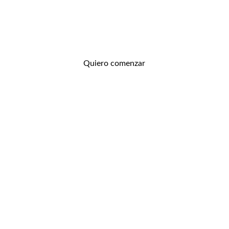
transformación real
Quiero comenzar
LA NUEVA ERA DEL BIENESTAR