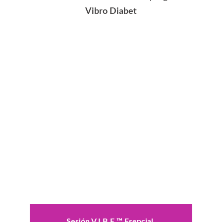
Vibro Diabet
Sesión V.I.B.E.™ Esencial 