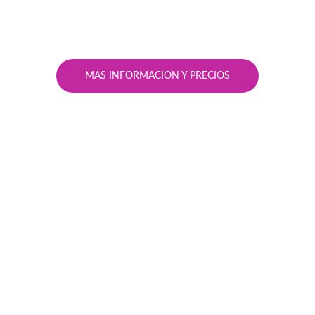
MAS INFORMACION Y PRECIOS
La ciencia detrás de 
esta tecnología
Cada célula de tu cuerpo responde al 
sonido. Lo que por siglos fue parte de 
tradiciones ancestrales, hoy encuentra 