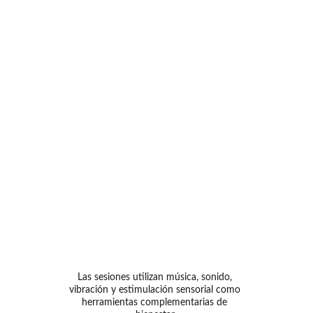
No es magia.
Es ciencia,
 tecnología y 
vibración 
trabajando 
para
 optimizar 
tu 
biología
Las sesiones utilizan música, sonido, 
vibración y estimulación sensorial como 
herramientas complementarias de 