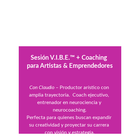
Sesión V.I.B.E.™ + Coaching 
para Artistas & Emprendedores
Con Claudio
 – Productor arístico con 
amplia trayectoria.  
Coach ejecutivo, 
entrenador en neurociencia y 
neurocoaching.
Perfecta para quienes buscan expandir 
su creatividad y proyectar su carrera 
con visión y estrategia.