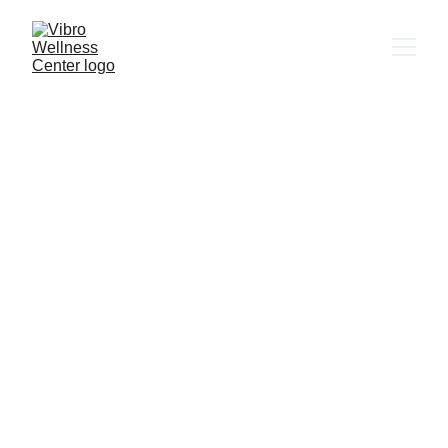
Donde la música, la 
vibración y la tecnología
se unen para tu bienestar
Reservá tu sesión
BIENVENIDO A LA NUEVA ERA DEL BIENESTAR