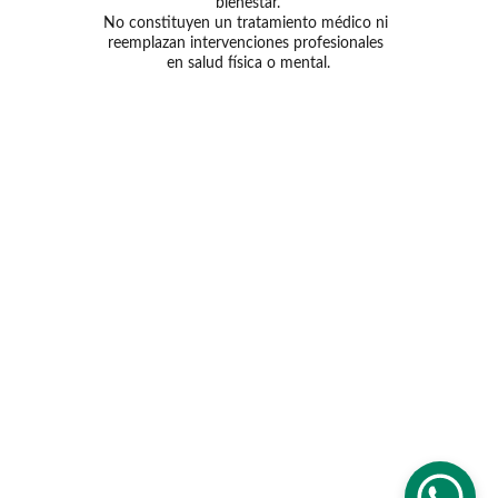
bienestar.
No constituyen un tratamiento médico ni 
reemplazan intervenciones profesionales 
en salud física o mental.
LA NUEVA ERA DEL BIENESTAR
Whatsapp: +54 9 11 61278130
© 2025. All rights reserved.
Website diseñado con amor por 
Blestone
.  