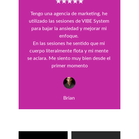
★★★★★
Tengo una agencia de marketing, he 
utilizado las sesiones de VIBE System 
para bajar la ansiedad y mejorar mi 
enfoque. 
En las sesiones he sentido que mi 
cuerpo literalmente flota y mi mente 
se aclara. Me siento muy bien desde el 
primer momento
Brian 