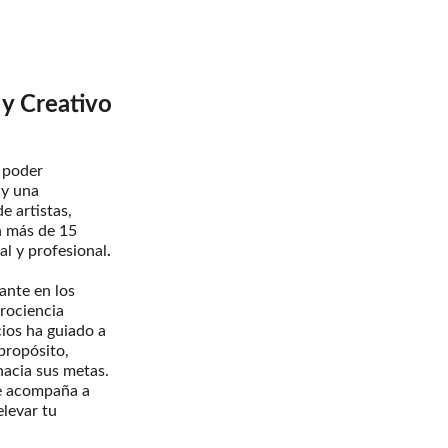
 y Creativo
l poder
 y una 
 artistas, 
n más de 15 
l y profesional
.
ante en los 
rociencia 
ios ha guiado a 
propósito, 
hacia sus metas. 
e acompaña a 
levar tu 