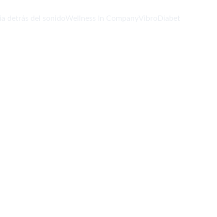
ia detrás del sonido
Wellness In Company
VibroDiabet
u medida