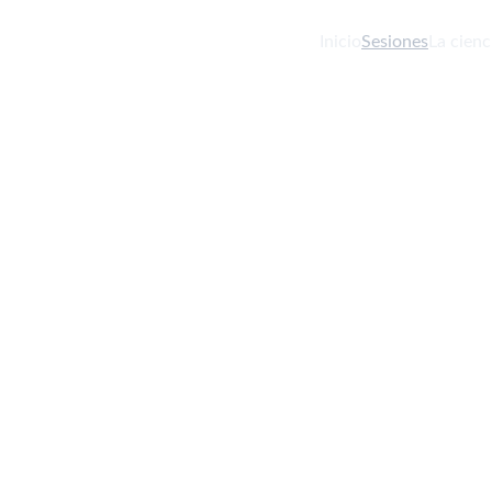
Inicio
Sesiones
La cienc
iencia VIBE, a t