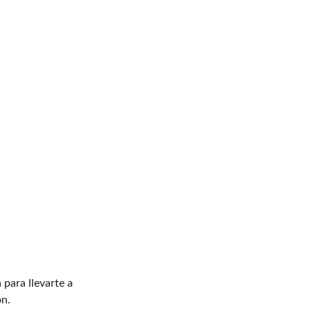
elegir una 
Sesión VIBE Esencial
 para relaj
un 
acompañamiento personalizado
 con exp
maximizar sus beneficios
para llevarte a 
ón.