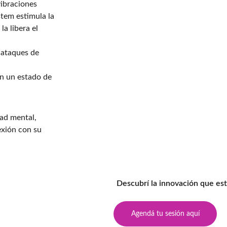
vibraciones 
tem estimula la 
la libera el 
 ataques de 
n un estado de 
dad mental, 
xión con su 
Descubrí la innovación que es
Agendá tu sesión aquí