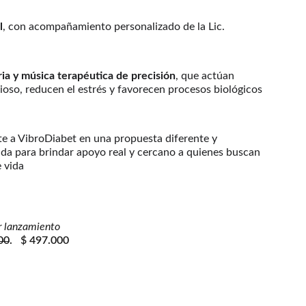
l
, con acompañamiento personalizado de la Lic. 
ria y música terapéutica de precisión
, que actúan 
ioso, reducen el estrés y favorecen procesos biológicos 
te a VibroDiabet en una propuesta diferente y 
da para brindar apoyo real y cercano a quienes buscan 
 vida
r lanzamiento
00
.   $ 497.000