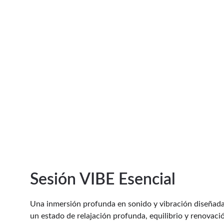
Elegí tu experiencia VIBE: 
Podés 
ansiedad y estrés, o sumarle 
Sesión VIBE Esencial
Una inmersión profunda en sonido y vibración diseñada 
un estado de relajación profunda, equilibrio y renovaci